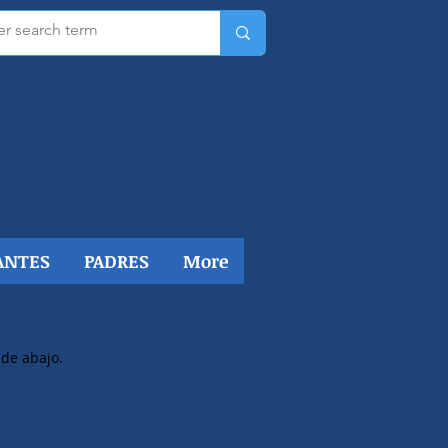
RIMARIA​
ANTES
PADRES
More
 de abajo.