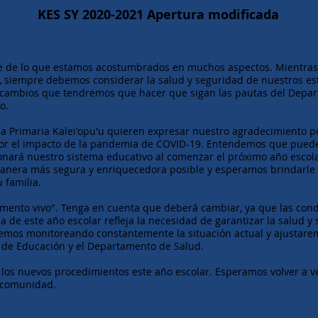
KES SY 2020-2021 Apertura modificada
nte de lo que estamos acostumbrados en muchos aspectos. Mientra
 siempre debemos considerar la salud y seguridad de nuestros es
s cambios que tendremos que hacer que sigan las pautas del Depa
o.
ela Primaria Kalei'opu'u quieren expresar nuestro agradecimiento po
r el impacto de la pandemia de COVID-19. Entendemos que puede
onará nuestro sistema educativo al comenzar el próximo año escol
manera más segura y enriquecedora posible y esperamos brindarle 
 familia.
umento vivo". Tenga en cuenta que deberá cambiar, ya que las con
 de este año escolar refleja la necesidad de garantizar la salud y
emos monitoreando constantemente la situación actual y ajustare
de Educación y el Departamento de Salud.
 los nuevos procedimientos este año escolar. Esperamos volver a ve
 comunidad.