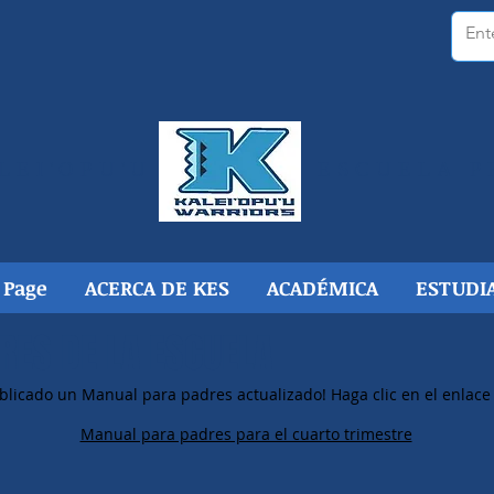
LEI'OPU'U
ESCUELA P
 Page
ACERCA DE KES
ACADÉMICA
ESTUDI
ES DE LA ESCUELA
blicado un Manual para padres actualizado! Haga clic en el enlace
Manual para padres para el cuarto trimestre