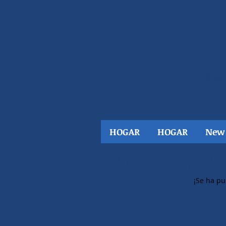
KA
HOGAR
HOGAR
New
MANUAL PARA PADR
¡Se ha pu