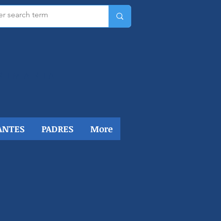
RIMARIA​
ANTES
PADRES
More