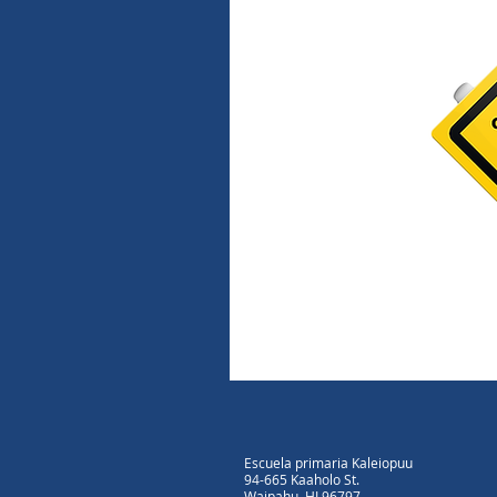
Escuela primaria Kaleiopuu
94-665 Kaaholo St.
Waipahu, HI 96797