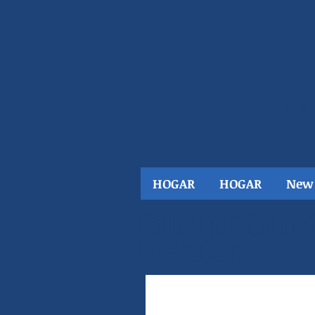
KA
HOGAR
HOGAR
New
Participación de 
la escuela