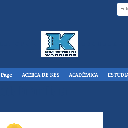
LEI'OPU'U
ESCUELA P
 Page
ACERCA DE KES
ACADÉMICA
ESTUDI
toda la familia en