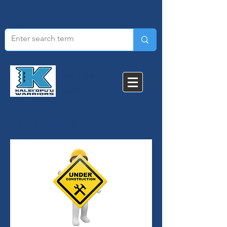
칼레이오푸우
초등학교​
5학년 가족 참여