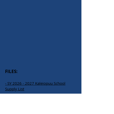
FILES:
- SY 2026 - 2027 Kaleiopuu School
Supply List
칼레이오푸우 초등학교
94-665 카홀로 스트리트
하와이 와이파후 96797