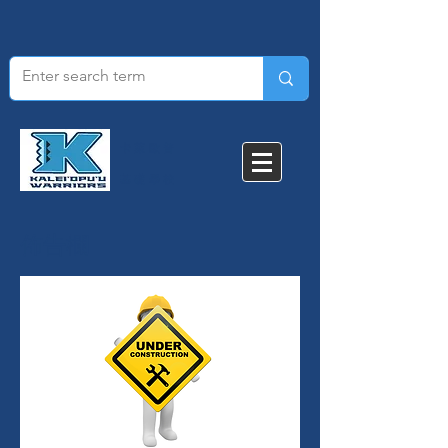
卡萊歐普
基礎學校
佈告欄