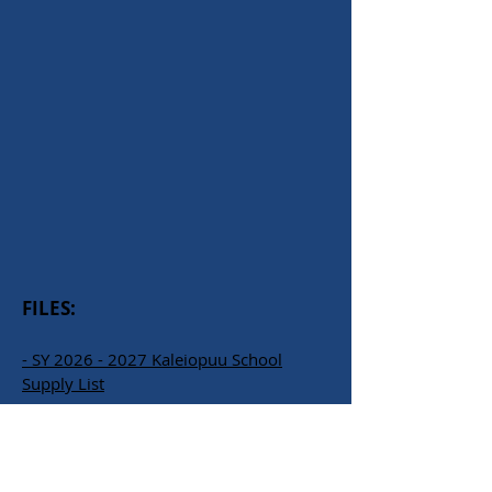
FILES:
- SY 2026 - 2027 Kaleiopuu School
Supply List
卡里奧普小學
Kaaholo街94-665號
懷帕胡，HI 96797