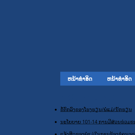
ຫນ້າທໍາອິດ
ຫນ້າທໍາອິດ
ກະດານຂ່າວ
ຂໍ້ຕົກລົງຂອງໂຮງຮຽນ/ພໍ່ແມ່/ນັກຮຽນ
ນະໂຍບາຍ 101-14 ການມີສ່ວນຮ່ວມຂອ
ແຈ້ງສິດຂອງພໍ່ແມ່ໃນການຮ້ອງຂໍຄຸນວຸດທ