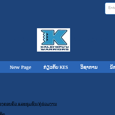
ຄາລີໂອປູ
ໂຮງ​ຮຽນ​ປະ​ຖົ
New Page
ກ່ຽວກັບ KES
ວິຊາການ
ນັ
ງຄອບຄົວ ແລະຊຸມຊົນ/ຄູ່ຮ່ວມງານ
ິຄູ