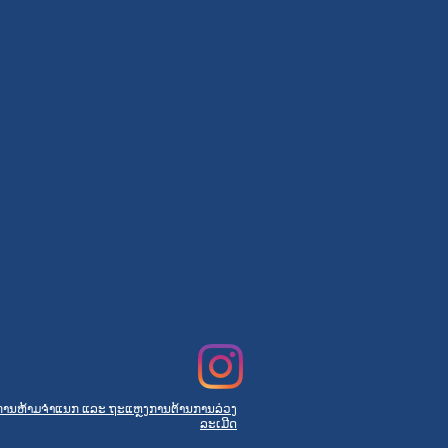
ການຫ້າມຈຳແນກ ແລະ ຖະແຫຼງການຕ້ານການລ່ວງ
ລະເມີດ