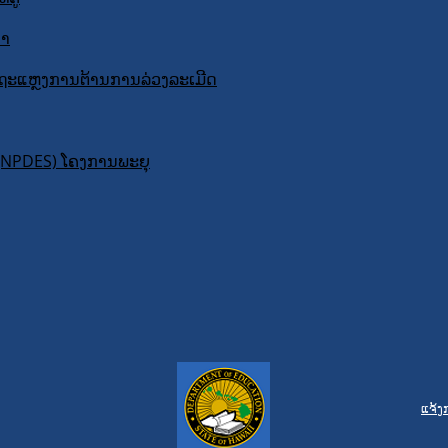
ຄາ
 ຖະແຫຼງການຕ້ານການລ່ວງລະເມີດ
 (NPDES) ໂຄງການພະຍຸ
ແຈ້ງ