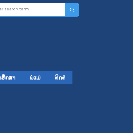
ມ​
ກສຶກສາ
ພໍ່ແມ່
ຕິດຕໍ່