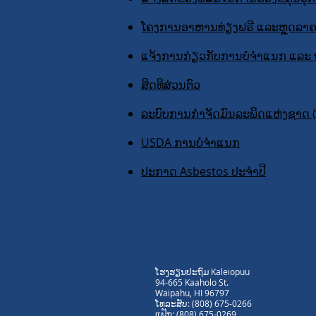
ໂຄງການອາຫານທ່ຽງຟຣີ ແລະຫຼຸດລາ
ແຈ້ງການກ່ຽວກັບການບໍ່ຈຳແນກ ແລະ
ສິດທິສ່ວນຕົວ
ລະບົບການກໍາຈັດມົນລະພິດແຫ່ງຊາດ
USDA ການບໍ່ຈຳແນກ
ປະກາດ Asbestos ປະຈໍາປີ
ໂຮງຮຽນປະຖົມ Kaleiopuu
94-665 Kaaholo St.
Waipahu, HI 96797
ໂທລະສັບ: (808) 675-0266
ແຟັກ: (808) 675-0269