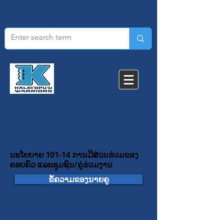
ຄາລີໂອປູ
ໂຮງ​ຮຽນ​ປະ​ຖົມ​
ກະດານຂ່າວ
ນະໂຍບາຍ 101-14 ການມີສ່ວນຮ່ວມຂອງ
ຄອບຄົວ ແລະຊຸມຊົນ/ຄູ່ຮ່ວມງານ
ຂໍ້ຄວາມຂອງນາຍຄູ