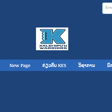
ຄາລີໂອປູ
ໂຮງ​ຮຽນ​ປະ​ຖົ
New Page
ກ່ຽວກັບ KES
ວິຊາການ
ນັ
ໍ່ແມ່