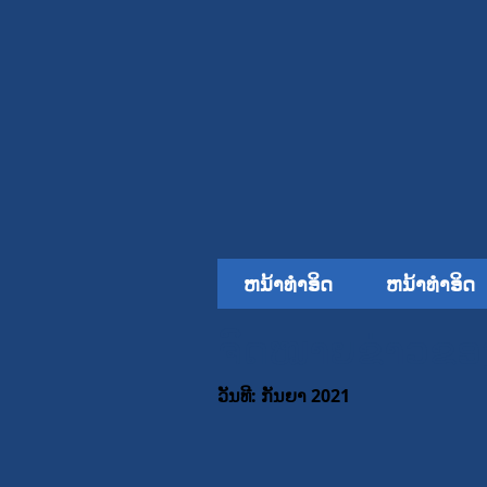
ຫນ້າທໍາອິດ
ຫນ້າທໍາອິດ
ຈົດໝາຍຂ່າວຂອງພ
ວັນທີ: ກັນຍາ 2021