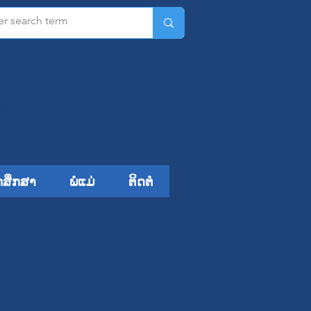
ມ​
ກສຶກສາ
ພໍ່ແມ່
ຕິດຕໍ່