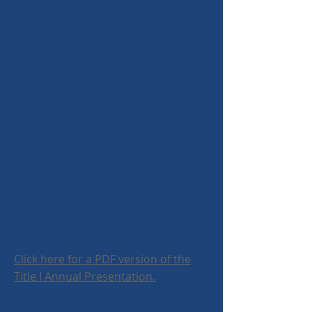
CỦA GIA ĐÌNH VÀ CỘNG ĐỒNG
Thông báo Quyền của Phụ huynh để Yêu
cầu Bằng cấp Giáo viên
Chương trình Bữa trưa Miễn phí & Giảm giá
+ Đọc thêm
Ứng dụng Bữa ăn Miễn phí / Giảm giá
Click here for a PDF version of the
Title I Annual Presentation.
Ứng dụng Bữa ăn Miễn phí / Giảm giá