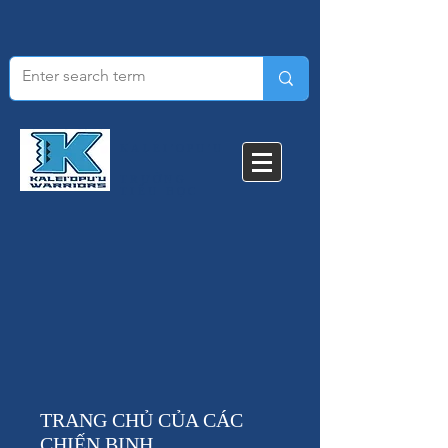
KALEI'OPU'U
TRƯỜNG
TIỂU HỌC​
TRANG CHỦ CỦA CÁC
CHIẾN BINH