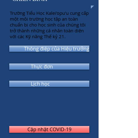
Trường Tiểu Học Kalei'opu'u cung cấp
một môi trường học tập an toàn
chuẩn bị cho học sinh của chúng tôi
trở thành những cá nhân toàn diện
với các Kỹ năng Thế kỷ 21.
Thông điệp của Hiệu trưởng
Thực đơn
Lịch học
Cập nhật COVID-19