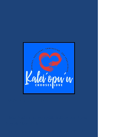
BAN BULLETIN
Thỏa thuận nhỏ gọn giữa trường học / phụ
huynh / học sinh
CHÍNH SÁCH 101-14 HỢP TÁC / HỢP TÁC