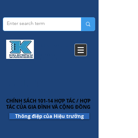
KALEI'OPU'U
TRƯỜNG
TIỂU HỌC​
BAN BULLETIN
CHÍNH SÁCH 101-14 HỢP TÁC / HỢP
TÁC CỦA GIA ĐÌNH VÀ CỘNG ĐỒNG
Thông điệp của Hiệu trưởng